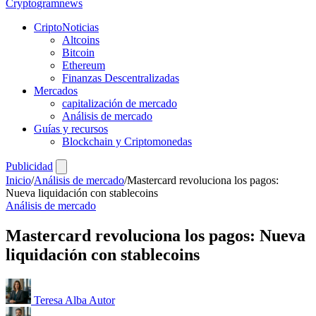
Crypto
gramnews
CriptoNoticias
Altcoins
Bitcoin
Ethereum
Finanzas Descentralizadas
Mercados
capitalización de mercado
Análisis de mercado
Guías y recursos
Blockchain y Criptomonedas
Publicidad
Inicio
/
Análisis de mercado
/
Mastercard revoluciona los pagos:
Nueva liquidación con stablecoins
Análisis de mercado
Mastercard revoluciona los pagos: Nueva
liquidación con stablecoins
Teresa Alba
Autor