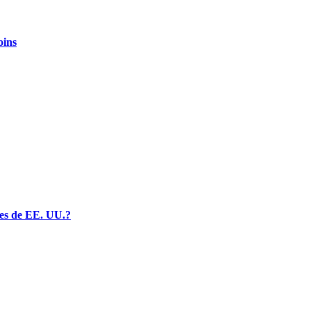
oins
ales de EE. UU.?